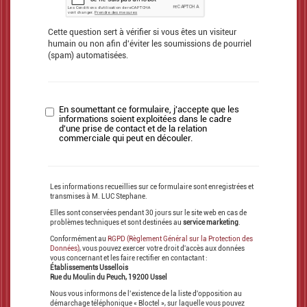
Cette question sert à vérifier si vous êtes un visiteur
humain ou non afin d'éviter les soumissions de pourriel
(spam) automatisées.
En soumettant ce formulaire, j'accepte que les
Acceptation
informations soient exploitées dans le cadre
d'une prise de contact et de la relation
commerciale qui peut en découler.
Les informations recueillies sur ce formulaire sont enregistrées et
transmises à M. LUC Stephane.
Elles sont conservées pendant 30 jours sur le site web en cas de
problèmes techniques et sont destinées au
service marketing
.
Conformément au
RGPD (Règlement Général sur la Protection des
Données)
, vous pouvez exercer votre droit d'accès aux données
vous concernant et les faire rectifier en contactant :
Établissements Ussellois
Rue du Moulin du Peuch, 19200 Ussel
Nous vous informons de l’existence de la liste d'opposition au
démarchage téléphonique « Bloctel », sur laquelle vous pouvez