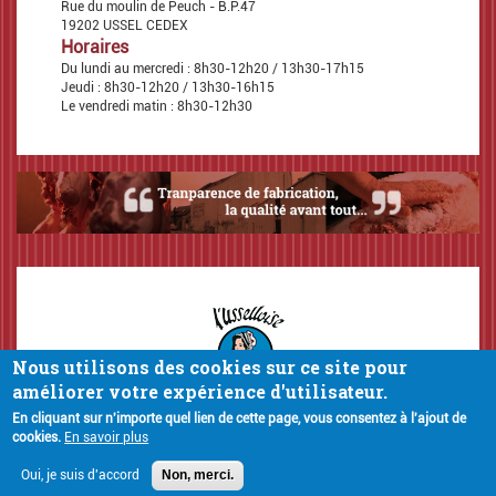
Rue du moulin de Peuch - B.P.47
19202 USSEL CEDEX
Horaires
Du lundi au mercredi : 8h30-12h20 / 13h30-17h15
Jeudi : 8h30-12h20 / 13h30-16h15
Le vendredi matin : 8h30-12h30
Nous utilisons des cookies sur ce site pour
améliorer votre expérience d'utilisateur.
Contact
Plan du site
Données personnelles
Mentions légales
En cliquant sur n'importe quel lien de cette page, vous consentez à l'ajout de
Menu
© Comevents 2019
cookies.
En savoir plus
Pied
Oui, je suis d'accord
Non, merci.