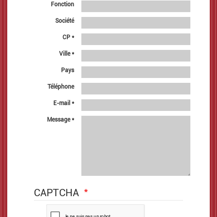
Fonction
Fonction
Société
Société
CP *
CP
*
Ville *
Ville
*
Pays
Pays
Téléphone
Téléphone
E-mail *
E-
mail
Message *
*
Message
*
CAPTCHA