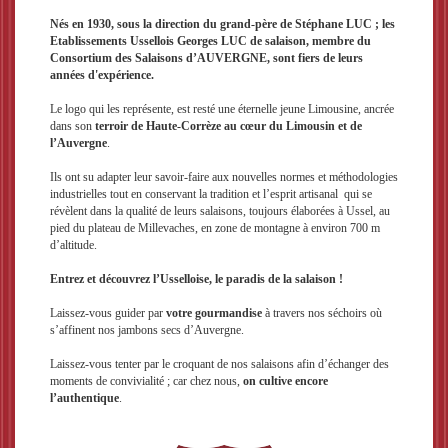
Nés en 1930, sous la direction du grand-père de Stéphane LUC ; les
Etablissements Ussellois Georges LUC de salaison, membre du
Consortium des Salaisons d’AUVERGNE, sont fiers de leurs
années d'expérience.
Le logo qui les représente, est resté une éternelle jeune Limousine, ancrée
dans son
terroir de Haute-Corrèze au cœur du Limousin et de
l’Auvergne
.
Ils ont su adapter leur savoir-faire aux nouvelles normes et méthodologies
industrielles tout en conservant la tradition et l’esprit artisanal qui se
révèlent dans la qualité de leurs salaisons, toujours élaborées à Ussel, au
pied du plateau de Millevaches, en zone de montagne à environ 700 m
d’altitude.
Entrez et découvrez l’Usselloise, le paradis de la salaison !
Laissez-vous guider par
votre gourmandise
à travers nos séchoirs où
s’affinent nos jambons secs d’Auvergne.
Laissez-vous tenter par le croquant de nos salaisons afin d’échanger des
moments de convivialité ; car chez nous,
on cultive encore
l’authentique
.