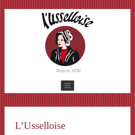
Aller
au
contenu
principal
L’Usselloise